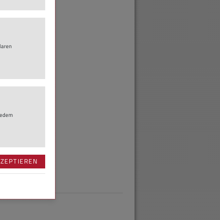
laren
jedem
KZEPTIEREN