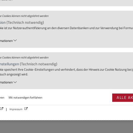
hs and to discuss them in light of the experiences and
l would also like to invite attendees to an individual
ge
Cookies
können nicht abgelehnt werden
 afterwards.
sion
(Technisch notwendig)
kie
ist zur Nutzerauthentifizierung an den diversen Datenbanken und zur Verwendung bei Formu
s Manager, Helmholtz Association
icher Referent, Leibniz-Gemeinschaft
rmationen
Recruiting & HR Marketing, Fraunhofer-Gesellschaft
neral, Max Planck Society
ngen
ge
Cookies
können nicht abgelehnt werden
nstellungen
(Technisch notwendig)
kie
speichert Ihre
Cookie
-Einstellungen und verhindert, dass der Hinweis zur
Cookie
Nutzung bei 
uch angezeigt wird.
s, Leibniz Association
rmationen
ALLE A
eren
Mit notwendigen fortfahren
Impressum